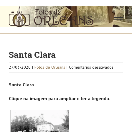
Ir
para
o
conteúdo
Santa Clara
em
27/03/2020
|
Fotos de Orleans
|
Comentários desativados
Santa
Clara
Santa Clara
Clique na imagem para ampliar e ler a legenda
.