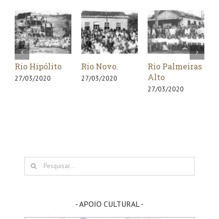
io Hipólito
Rio Novo.
Rio Palmeiras
Rio Pi
Alto
7/03/2020
27/03/2020
27/03/2
27/03/2020
Buscar
resultados
para:
- APOIO CULTURAL -