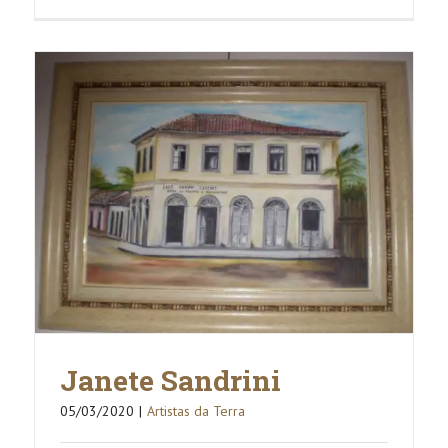
Artistas
da
Terra.
Janete Sandrini
05/03/2020
|
Artistas da Terra