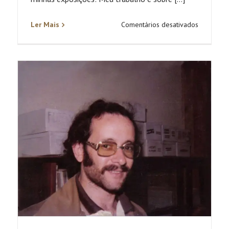
em
Ler Mais
Comentários desativados
Tolentino
Sant’anna
Neto
(Tino)