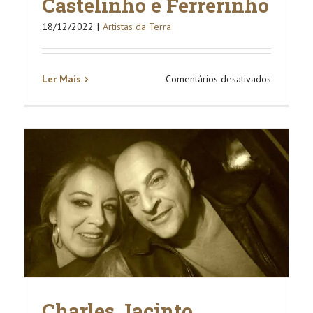
Castelinho e Ferrerinho
18/12/2022
|
Artistas da Terra
em
Ler Mais
Comentários desativados
Castelinh
e
Ferrerinh
Charles Jacinto.