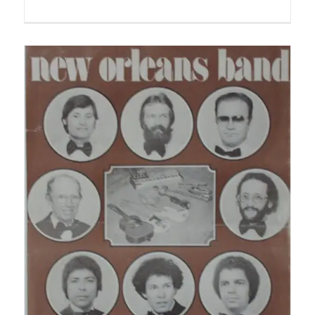
José
Fernande
(
Zé
Diabo)
(In
Memoriam