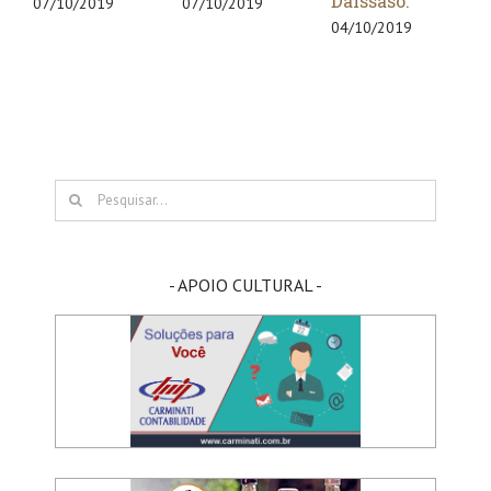
Dalssaso.
Ma
07/10/2019
07/10/2019
04/10/2019
04/1
Buscar
resultados
para:
- APOIO CULTURAL -