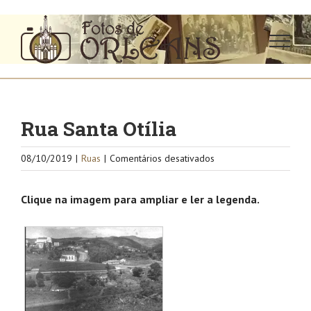
Ir
para
o
conteúdo
Rua Santa Otília
em
08/10/2019
|
Ruas
|
Comentários desativados
Rua
Santa
Clique na imagem para ampliar e ler a legenda.
Otília