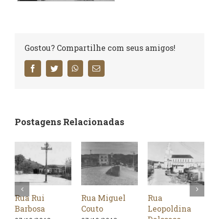
Gostou? Compartilhe com seus amigos!
Facebook
Twitter
WhatsApp
E-
mail
Postagens Relacionadas
Rua Rui
Rua Miguel
Rua
Rua
Barbosa
Couto
Leopoldina
Ram