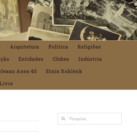
s
Arquitetura
Política
Religiões
ção
Entidades
Clubes
Indústria
rleans Anos 40
Etnia Xoklenk
Livre
Buscar
resultados
para: