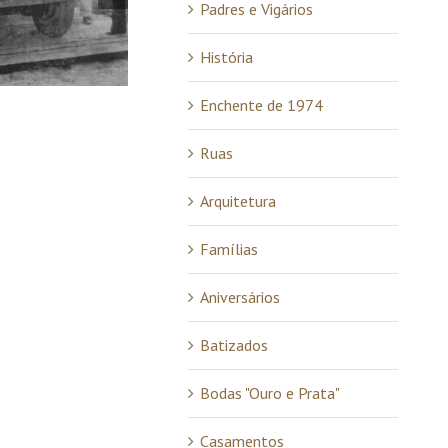
Padres e Vigários
História
Enchente de 1974
Vendaval Olaria da Família Veronez-
Barracão 1971.
Ruas
29/03/2024
Arquitetura
Famílias
Aniversários
Batizados
Bodas "Ouro e Prata"
Casamentos