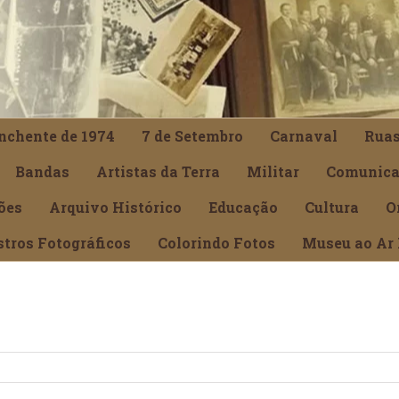
nchente de 1974
7 de Setembro
Carnaval
Rua
Bandas
Artistas da Terra
Militar
Comunica
ões
Arquivo Histórico
Educação
Cultura
O
stros Fotográficos
Colorindo Fotos
Museu ao Ar 