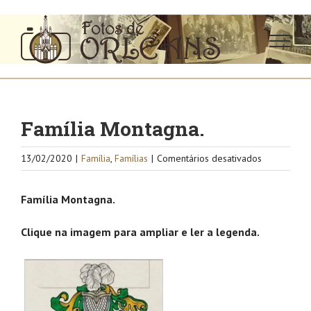
Ir
para
o
conteúdo
Família Montagna.
em
13/02/2020
|
Família
,
Famílias
|
Comentários desativados
Família
Montagna.
Família Montagna.
Clique na imagem para ampliar e ler a legenda.