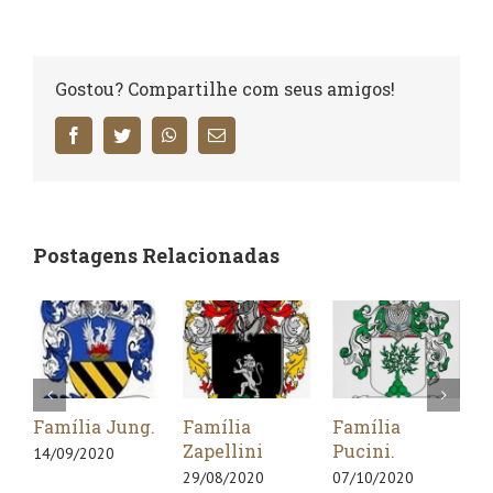
Gostou? Compartilhe com seus amigos!
Facebook
Twitter
WhatsApp
E-
mail
Postagens Relacionadas
amília Jung.
Família
Família
Famíl
Zapellini
Pucini.
Cattan
4/09/2020
29/08/2020
07/10/2020
22/03/2