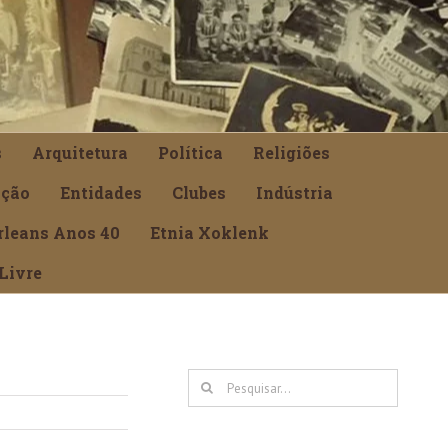
s
Arquitetura
Política
Religiões
ção
Entidades
Clubes
Indústria
rleans Anos 40
Etnia Xoklenk
Livre
Buscar
resultados
para: