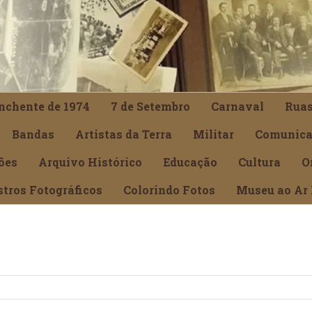
nchente de 1974
7 de Setembro
Carnaval
Rua
Bandas
Artistas da Terra
Militar
Comunica
ões
Arquivo Histórico
Educação
Cultura
O
stros Fotográficos
Colorindo Fotos
Museu ao Ar 