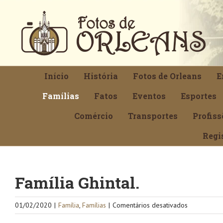
Ir
para
o
conteúdo
Início
História
Fotos de Orleans
E
Famílias
Fatos
Eventos
Esportes
Comércio
Transportes
Profiss
Regi
Família Ghintal.
em
01/02/2020
|
Família
,
Famílias
|
Comentários desativados
Família