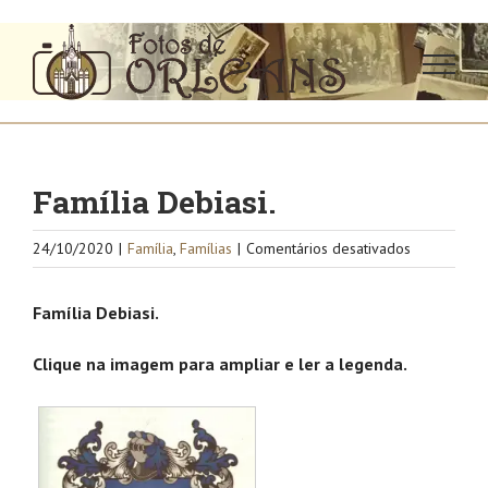
Ir
para
o
conteúdo
Família Debiasi.
em
24/10/2020
|
Família
,
Famílias
|
Comentários desativados
Família
Debiasi.
Família Debiasi.
Clique na imagem para ampliar e ler a legenda.