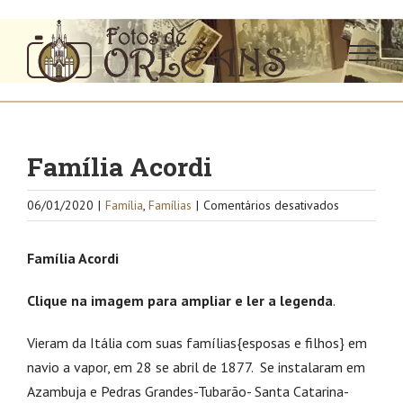
Ir
para
o
conteúdo
Família Acordi
em
06/01/2020
|
Família
,
Famílias
|
Comentários desativados
Família
Acordi
Família Acordi
Clique na imagem para ampliar e ler a legenda
.
Vieram da Itália com suas famílias{esposas e filhos} em
navio a vapor, em 28 se abril de 1877.
Se instalaram em
Azambuja e Pedras Grandes-Tubarão- Santa Catarina-