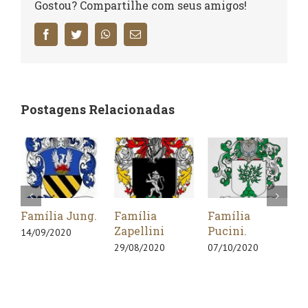
Gostou? Compartilhe com seus amigos!
Facebook
Twitter
WhatsApp
E-
mail
Postagens Relacionadas
Família Jung.
Família
Família
Fa
Zapellini
Pucini.
Ca
14/09/2020
29/08/2020
07/10/2020
22/