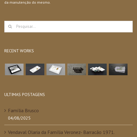
da manutenção do mesmo.
Buscar
resultados
para:
RECENT WORKS
ULTIMAS POSTAGENS
Família Brusco
04/08/2025
Vendaval Olaria da Família Veronez- Barracão 1971.