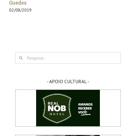
Guedes
05/08/
02/08/2019
Buscar
resultados
para:
- APOIO CULTURAL -