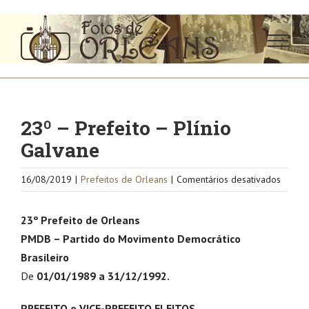
Ir
para
o
conteúdo
23º – Prefeito – Plínio
Galvane
em
16/08/2019
|
Prefeitos de Orleans
|
Comentários desativados
23º
–
23º Prefeito de Orleans
Prefei
PMDB – Partido do Movimento Democrático
–
Brasileiro
Plínio
Galvan
De
01/01/1989 a 31/12/1992.
PREFEITO e VICE-PREFEITO ELEITOS