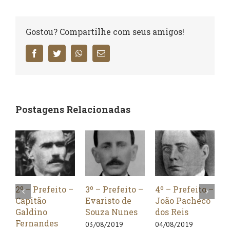
Gostou? Compartilhe com seus amigos!
Facebook
Twitter
WhatsApp
E-
mail
Postagens Relacionadas
2º – Prefeito –
3º – Prefeito –
4º – Prefeito –
5º – P
Capitão
Evaristo de
João Pacheco
Cap. 
Galdino
Souza Nunes
dos Reis
Fern
Fernandes
Gued
03/08/2019
04/08/2019