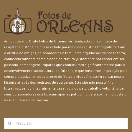
Amigo usuário. O site Fotos de Orleans foi idealizado com o intuito de
resgatar a história de nossa cidade por meio de registros fotográficos. Com
o auxílio de amigos, colaboradores e familiares orgulhosos da nossa terra,
conhecida também como cidade da cultura, justamente por conter em seu
passado, personagens ímpares que contribuíram significantemente para o
desenvolvimento sociocultural de Orleans, é que buscamos inspiração para
sempre atualizar o nosso acervo de “fotos e vídeos” e assim contar nossa
história através dos registros de sua gente. Este site não possui fins
lucrativos, sendo integralmente desenvolvido pelo trabalho voluntário de
seus colaboradores que buscam apenas patrocínio para auxiliar no custeio
da manutenção do mesmo.
Buscar
resultados