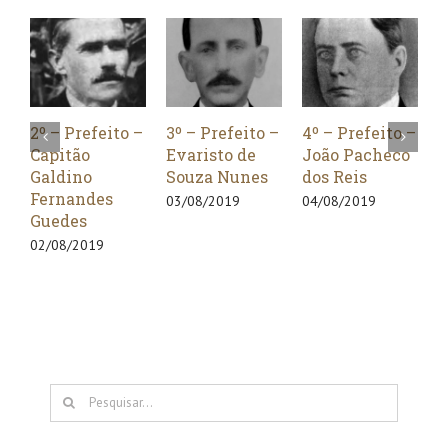
2º – Prefeito –
3º – Prefeito –
4º – Prefeito –
5
Capitão
Evaristo de
João Pacheco
C
Galdino
Souza Nunes
dos Reis
F
Fernandes
G
03/08/2019
04/08/2019
Guedes
0
02/08/2019
Buscar
resultados