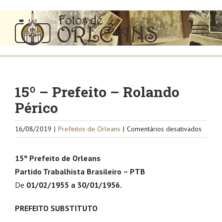
Ir
para
o
conteúdo
15º – Prefeito – Rolando
Périco
em
16/08/2019
|
Prefeitos de Orleans
|
Comentários desativados
15º
–
15º Prefeito de Orleans
Prefei
Partido Trabalhista Brasileiro – PTB
–
De
01/02/1955 a 30/01/1956.
Roland
Périco
PREFEITO SUBSTITUTO