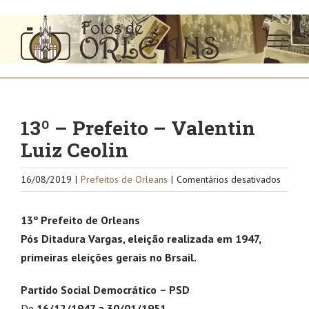
Ir
para
o
conteúdo
13º – Prefeito – Valentin
Luiz Ceolin
em
16/08/2019
|
Prefeitos de Orleans
|
Comentários desativados
13º
–
13º Prefeito de Orleans
Prefei
Pós Ditadura Vargas, eleição realizada em 1947,
–
primeiras eleições gerais no Brsail.
Valenti
Luiz
Partido Social Democrático
– PSD
Ceolin
De
16/12/1947 a 30/01/1951.