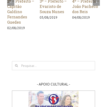
2º – Prefeito –
3º – Prefeito –
4º – Prefeito –
5º –
Capitão
Evaristo de
João Pacheco
Cap
Galdino
Souza Nunes
dos Reis
Fer
Fernandes
Gue
03/08/2019
04/08/2019
Guedes
05/0
02/08/2019
Buscar
resultados
para:
- APOIO CULTURAL -